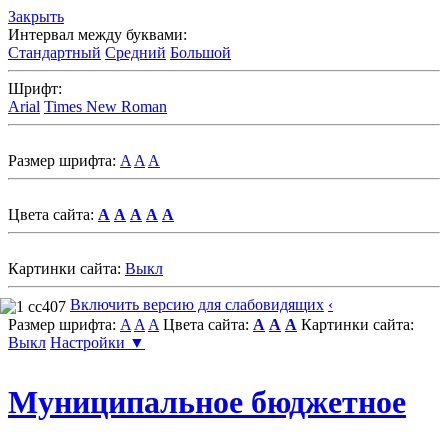
Закрыть
Интервал между буквами:
Стандартный
Средний
Большой
Шрифт:
Arial
Times New Roman
Размер шрифта:
A
A
A
Цвета сайта:
A
A
A
A
A
Картинки сайта:
Выкл
Включить версию для слабовидящих
‹
Размер шрифта:
A
A
A
Цвета сайта:
A
A
A
Картинки сайта:
Выкл
Настройки ▼
Муниципальное бюджетное