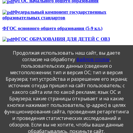
ФГОС начального общего образования
Федеральный компонент государственных
образовательных стандартов
ФГОС основного общего образования (5-9 кл.)
ФГОС ОБРАЗОВАНИЯ ДЛЯ ДЕТЕЙ С ОВЗ
Информация об обеспечении возможности получения
Продолжая использовать наш сайт, вы даете
образования инвалидами и лицами с ограниченными
согласие на обработку
файлов cookie
,
возможностями здоровья
пользовательских данных (сведения о
местоположении; тип и версия ОС; тип и версия
Публикация персональных данных, в том числе
Браузера; тип устройства и разрешение его экрана;
фотографий, производится в соответствии с
источник откуда пришел на сайт пользователь; с
Федеральным законом от 27.07.2006 г. № 152-ФЗ " О
какого сайта или по какой рекламе; язык ОС и
персональных данных", с согласия субъекта персональных
Браузера; какие страницы открывает и на какие
данных".
кнопки нажимает пользователь; ip-адрес) в целях
функционирования сайта, проведения ретаргетинга
и проведения статистических исследований и
обзоров. Если вы не хотите, чтобы ваши данные
обрабатывались, покиньте сайт.