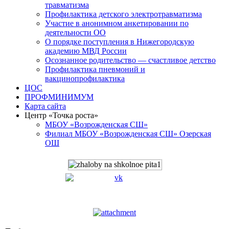
травматизма
Профилактика детского электротравматизма
Участие в анонимном анкетировании по
деятельности ОО
О порядке поступления в Нижегородскую
академию МВД России
Осознанное родительство — счастливое детство
Профилактика пневмоний и
вакцинопрофилактика
ЦОС
ПРОФМИНИМУМ
Карта сайта
Центр «Точка роста»
МБОУ «Возрожденская СШ»
Филиал МБОУ «Возрожденская СШ» Озерская
ОШ