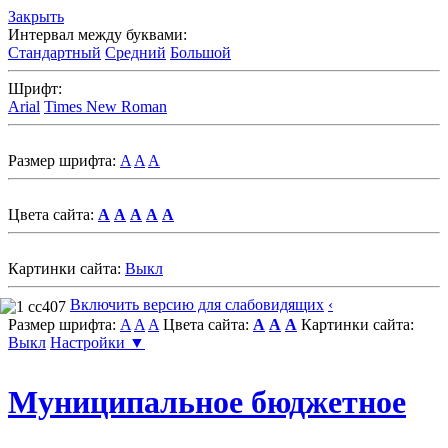
Закрыть
Интервал между буквами:
Стандартный
Средний
Большой
Шрифт:
Arial
Times New Roman
Размер шрифта:
A
A
A
Цвета сайта:
A
A
A
A
A
Картинки сайта:
Выкл
Включить версию для слабовидящих
‹
Размер шрифта:
A
A
A
Цвета сайта:
A
A
A
Картинки сайта:
Выкл
Настройки ▼
Муниципальное бюджетное