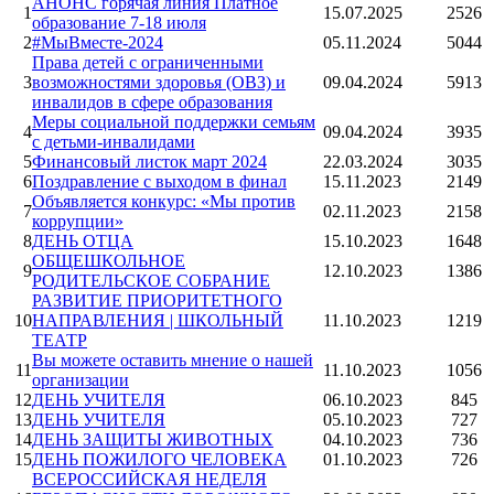
АНОНС горячая линия Платное
1
15.07.2025
2526
образование 7-18 июля
2
#МыВместе-2024
05.11.2024
5044
Права детей с ограниченными
3
возможностями здоровья (ОВЗ) и
09.04.2024
5913
инвалидов в сфере образования
Меры социальной поддержки семьям
4
09.04.2024
3935
с детьми-инвалидами
5
Финансовый листок март 2024
22.03.2024
3035
6
Поздравление с выходом в финал
15.11.2023
2149
Объявляется конкурс: «Мы против
7
02.11.2023
2158
коррупции»
8
ДЕНЬ ОТЦА
15.10.2023
1648
ОБЩЕШКОЛЬНОЕ
9
12.10.2023
1386
РОДИТЕЛЬСКОЕ СОБРАНИЕ
РАЗВИТИЕ ПРИОРИТЕТНОГО
10
НАПРАВЛЕНИЯ | ШКОЛЬНЫЙ
11.10.2023
1219
ТЕАТР
Вы можете оставить мнение о нашей
11
11.10.2023
1056
организации
12
ДЕНЬ УЧИТЕЛЯ
06.10.2023
845
13
ДЕНЬ УЧИТЕЛЯ
05.10.2023
727
14
ДЕНЬ ЗАЩИТЫ ЖИВОТНЫХ
04.10.2023
736
15
ДЕНЬ ПОЖИЛОГО ЧЕЛОВЕКА
01.10.2023
726
ВСЕРОССИЙСКАЯ НЕДЕЛЯ