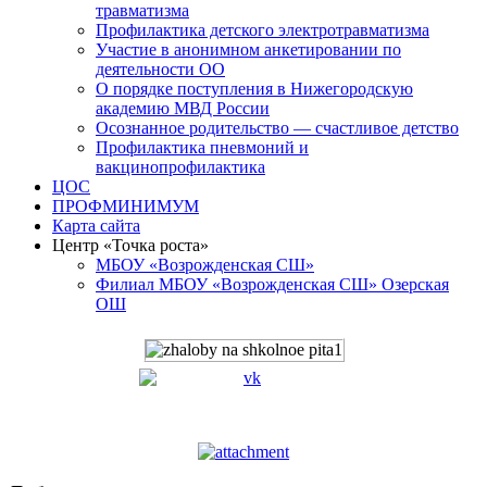
травматизма
Профилактика детского электротравматизма
Участие в анонимном анкетировании по
деятельности ОО
О порядке поступления в Нижегородскую
академию МВД России
Осознанное родительство — счастливое детство
Профилактика пневмоний и
вакцинопрофилактика
ЦОС
ПРОФМИНИМУМ
Карта сайта
Центр «Точка роста»
МБОУ «Возрожденская СШ»
Филиал МБОУ «Возрожденская СШ» Озерская
ОШ