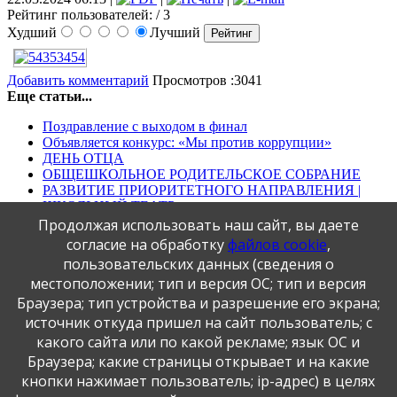
Рейтинг пользователей:
/ 3
Худший
Лучший
Добавить комментарий
Просмотров :3041
Еще статьи...
Поздравление с выходом в финал
Объявляется конкурс: «Мы против коррупции»
ДЕНЬ ОТЦА
ОБЩЕШКОЛЬНОЕ РОДИТЕЛЬСКОЕ СОБРАНИЕ
РАЗВИТИЕ ПРИОРИТЕТНОГО НАПРАВЛЕНИЯ |
ШКОЛЬНЫЙ ТЕАТР
Продолжая использовать наш сайт, вы даете
Первая
Предыдущая
1
2
3
4
5
6
7
8
9
10
Следующая
Последняя
согласие на обработку
файлов cookie
,
пользовательских данных (сведения о
местоположении; тип и версия ОС; тип и версия
Публикация персональных данных, в том числе
Браузера; тип устройства и разрешение его экрана;
фотографий, производится в соответствии с
источник откуда пришел на сайт пользователь; с
Федеральным законом от 27.07.2006 г. № 152-ФЗ " О
какого сайта или по какой рекламе; язык ОС и
персональных данных", с согласия субъекта персональных
Браузера; какие страницы открывает и на какие
данных".
кнопки нажимает пользователь; ip-адрес) в целях