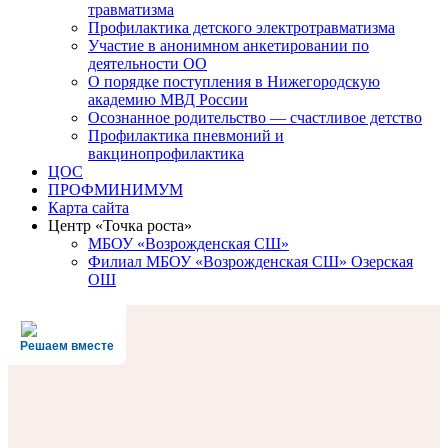
травматизма
Профилактика детского электротравматизма
Участие в анонимном анкетировании по
деятельности ОО
О порядке поступления в Нижегородскую
академию МВД России
Осознанное родительство — счастливое детство
Профилактика пневмоний и
вакцинопрофилактика
ЦОС
ПРОФМИНИМУМ
Карта сайта
Центр «Точка роста»
МБОУ «Возрожденская СШ»
Филиал МБОУ «Возрожденская СШ» Озерская
ОШ
Решаем вместе