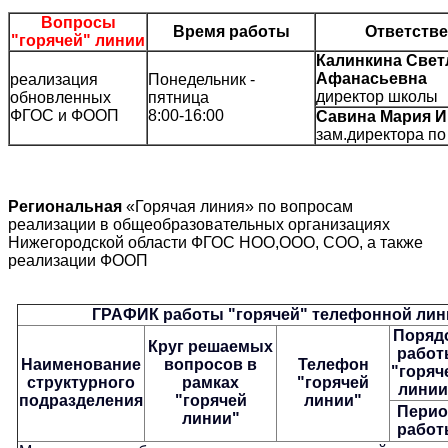
Вопросы
Время работы
Ответств
"горячей" линии
Калинкина Свет
Афанасьевна
реализация
Понедельник -
директор школы
обновленных
пятница
ФГОС и ФООП
8:00-16:00
Савина Мария И
зам.директора п
Региональная
«Горячая линия» по вопросам
реализации в общеобразовательных организациях
Нижегородской области ФГОС НОО,ООО, СОО, а также
реализации ФООП
ГРАФИК работы "горячей" телефонной лин
Поряд
Круг решаемых
работ
Наименование
вопросов в
Телефон
"горяч
структурного
рамках
"горячей
линии
подразделения
"горячей
линии"
Перио
линии"
работ