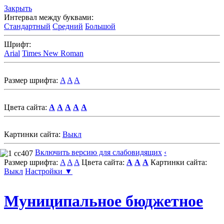
Закрыть
Интервал между буквами:
Стандартный
Средний
Большой
Шрифт:
Arial
Times New Roman
Размер шрифта:
A
A
A
Цвета сайта:
A
A
A
A
A
Картинки сайта:
Выкл
Включить версию для слабовидящих
‹
Размер шрифта:
A
A
A
Цвета сайта:
A
A
A
Картинки сайта:
Выкл
Настройки ▼
Муниципальное бюджетное