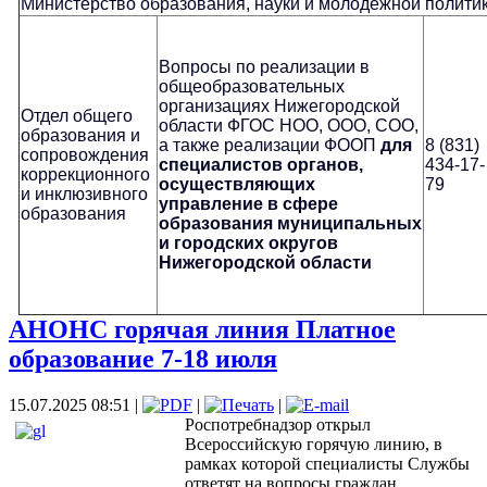
Министерство образования, науки и молодежной полити
Вопросы по реализации в
общеобразовательных
организациях Нижегородской
Отдел общего
области ФГОС НОО, ООО, СОО,
образования и
а также реализации ФООП
для
8 (831)
сопровождения
специалистов органов,
434-17-
коррекционного
осуществляющих
79
и инклюзивного
управление в сфере
образования
образования
муниципальных
и городских округов
Нижегородской области
АНОНС горячая линия Платное
образование 7-18 июля
15.07.2025 08:51
|
|
|
Роспотребнадзор открыл
Всероссийскую горячую линию, в
рамках которой специалисты Службы
ответят на вопросы граждан,