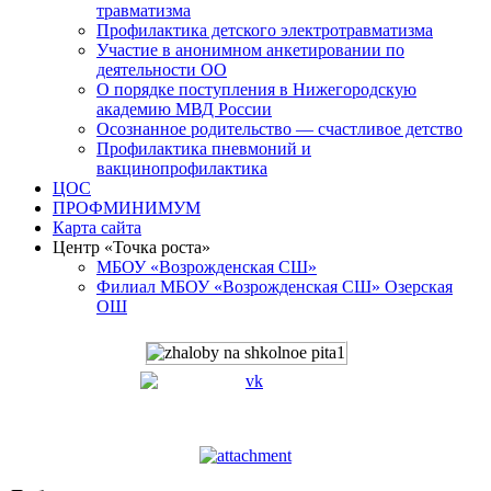
травматизма
Профилактика детского электротравматизма
Участие в анонимном анкетировании по
деятельности ОО
О порядке поступления в Нижегородскую
академию МВД России
Осознанное родительство — счастливое детство
Профилактика пневмоний и
вакцинопрофилактика
ЦОС
ПРОФМИНИМУМ
Карта сайта
Центр «Точка роста»
МБОУ «Возрожденская СШ»
Филиал МБОУ «Возрожденская СШ» Озерская
ОШ