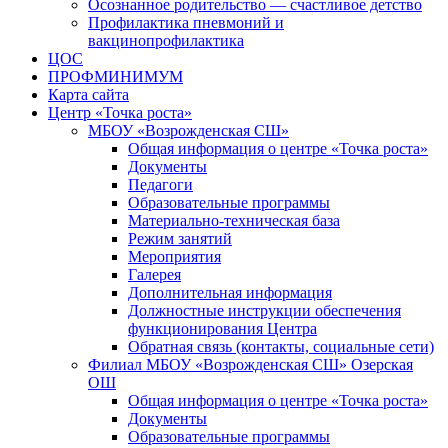
Осознанное родительство — счастливое детство
Профилактика пневмоний и
вакцинопрофилактика
ЦОС
ПРОФМИНИМУМ
Карта сайта
Центр «Точка роста»
МБОУ «Возрожденская СШ»
Общая информация о центре «Точка роста»
Документы
Педагоги
Образовательные программы
Материально-техническая база
Режим занятий
Мероприятия
Галерея
Дополнительная информация
Должностные инструкции обеспечения
функционирования Центра
Обратная связь (контакты, социальные сети)
Филиал МБОУ «Возрожденская СШ» Озерская
ОШ
Общая информация о центре «Точка роста»
Документы
Образовательные программы