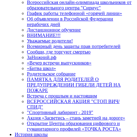
Всероссийская онлайн-олимпиада школьников от
образовательного центра "Сириус"
График работы телефонной «горячей линии»
Об объявлении в Российской Федерации
нерабочих дней
Дистанционное обучение
ВНИМАНИЕ!!!
Уважаемые родители!
Всемирный день защиты прав потребителей
Сообщи, где торгуют смертью
ЗаНижний.рф
«Вечер встречи выпускников»
«Битва школ»
Родительское собрание
ПАМЯТКА ДЛЯ РОДИТЕЛЕЙ О
ПРЕДУПРЕЖДЕНИИ ГИБЕЛИ ДЕТЕЙ НА
ПОЖАРЕ
Встреча с прошлым и настоящим
ВСЕРОССИЙСКАЯ АКЦИЯ "СТОП ВИЧ/
СПИД"
"Спортивный лабиринт - 2019"
Ак­ция «За­све­тись – стань заметней на дороге»
Открытие Центра образования цифрового и
гуманитарного профилей «ТОЧКА РОСТА»
История школы