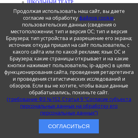
ШКОЛЬНЫЙ ТЕАТР
ПРОФИЛАКТИКА ПРАВОНАРУШЕНИЙ,
Продолжая использовать наш сайт, вы даете
СУИЦИДАЛЬНОГО И АДДИКТИВНОГО
согласие на обработку
файлов cookie
,
ПОВЕДЕНИЯ ОБУЧАЮЩИХСЯ
пользовательских данных (сведения о
ДОПОЛНИТЕЛЬНОЕ ОБРАЗОВАНИЕ
ВНЕУРОЧНАЯ ДЕЯТЕЛЬНОСТЬ 2025-2026
местоположении; тип и версия ОС; тип и версия
Формирование здорового образа жизни населения,
Браузера; тип устройства и разрешение его экрана;
профилактика и контроль неинфекционных
источник откуда пришел на сайт пользователь; с
заболеваний
какого сайта или по какой рекламе; язык ОС и
РАБОЧАЯ ПРОГРАММА ВОСПИТАНИЯ на
2022-2026 гг.
Браузера; какие страницы открывает и на какие
Методические рекомендации «УРОКИ
кнопки нажимает пользователь; ip-адрес) в целях
ДОБРОТЫ»
функционирования сайта, проведения ретаргетинга
Родительское собрание «Профилактика суицидов
и проведения статистических исследований и
среди несовершеннолетних»
обзоров. Если вы не хотите, чтобы ваши данные
Памятка для потребителей Борьба с загрязнением
пластиковыми материалами 2021
обрабатывались, покиньте сайт.
Памятка для обучающихся Борьба с загрязнением
(требование ФЗ №152. Статья 9 "Согласие субъекта
пластиковыми материалами 2021
персональных данных на обработку его
Что такое «ТikТok». Особенности и проблемы
персональных данных")
«ТikТok»
Школьный спортивный клуб
Буклет «Терроризм — угроза обществу»
СОГЛАСИТЬСЯ
Профилактика употребления некурительной
никотиносодержащей продукции