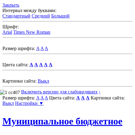
Закрыть
Интервал между буквами:
Стандартный
Средний
Большой
Шрифт:
Arial
Times New Roman
Размер шрифта:
A
A
A
Цвета сайта:
A
A
A
A
A
Картинки сайта:
Выкл
Включить версию для слабовидящих
‹
Размер шрифта:
A
A
A
Цвета сайта:
A
A
A
Картинки сайта:
Выкл
Настройки ▼
Муниципальное бюджетное