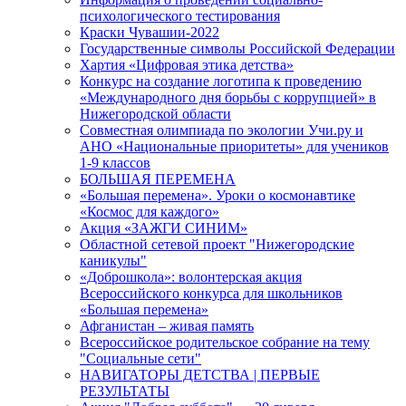
психологического тестирования
Краски Чувашии-2022
Государственные символы Российской Федерации
Хартия «Цифровая этика детства»
Конкурс на создание логотипа к проведению
«Международного дня борьбы с коррупцией» в
Нижегородской области
Совместная олимпиада по экологии Учи.ру и
АНО «Национальные приоритеты» для учеников
1-9 классов
БОЛЬШАЯ ПЕРЕМЕНА
«Большая перемена». Уроки о космонавтике
«Космос для каждого»
Акция «ЗАЖГИ СИНИМ»
Областной сетевой проект "Нижегородские
каникулы"
«Доброшкола»: волонтерская акция
Всероссийского конкурса для школьников
«Большая перемена»
Афганистан – живая память
Всероссийское родительское собрание на тему
"Социальные сети"
НАВИГАТОРЫ ДЕТСТВА | ПЕРВЫЕ
РЕЗУЛЬТАТЫ