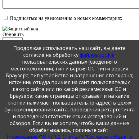
Подписаться на уведомления о новых комментариях
Обновить
Продолжая использовать наш сайт, вы даете
Отправить
согласие на обработку
файлов cookie
,
JComments
пользовательских данных (сведения о
местоположении; тип и версия ОС; тип и версия
Публикация персональных данных, в том числе
Браузера; тип устройства и разрешение его экрана;
фотографий, производится в соответствии с
источник откуда пришел на сайт пользователь; с
Федеральным законом от 27.07.2006 г. № 152-ФЗ " О
какого сайта или по какой рекламе; язык ОС и
персональных данных", с согласия субъекта персональных
Браузера; какие страницы открывает и на какие
данных".
кнопки нажимает пользователь; ip-адрес) в целях
функционирования сайта, проведения ретаргетинга
и проведения статистических исследований и
обзоров. Если вы не хотите, чтобы ваши данные
обрабатывались, покиньте сайт.
(требование ФЗ №152. Статья 9 "Согласие субъекта