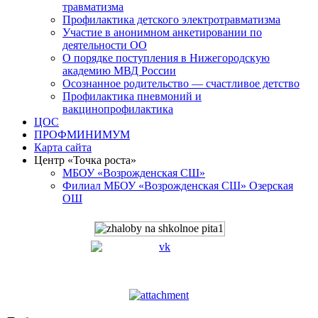
травматизма
Профилактика детского электротравматизма
Участие в анонимном анкетировании по
деятельности ОО
О порядке поступления в Нижегородскую
академию МВД России
Осознанное родительство — счастливое детство
Профилактика пневмоний и
вакцинопрофилактика
ЦОС
ПРОФМИНИМУМ
Карта сайта
Центр «Точка роста»
МБОУ «Возрожденская СШ»
Филиал МБОУ «Возрожденская СШ» Озерская
ОШ