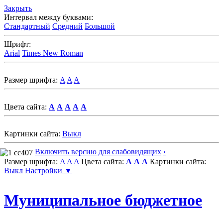
Закрыть
Интервал между буквами:
Стандартный
Средний
Большой
Шрифт:
Arial
Times New Roman
Размер шрифта:
A
A
A
Цвета сайта:
A
A
A
A
A
Картинки сайта:
Выкл
Включить версию для слабовидящих
‹
Размер шрифта:
A
A
A
Цвета сайта:
A
A
A
Картинки сайта:
Выкл
Настройки ▼
Муниципальное бюджетное