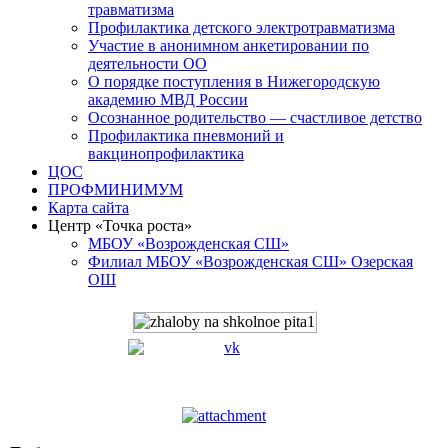
травматизма
Профилактика детского электротравматизма
Участие в анонимном анкетировании по
деятельности ОО
О порядке поступления в Нижегородскую
академию МВД России
Осознанное родительство — счастливое детство
Профилактика пневмоний и
вакцинопрофилактика
ЦОС
ПРОФМИНИМУМ
Карта сайта
Центр «Точка роста»
МБОУ «Возрожденская СШ»
Филиал МБОУ «Возрожденская СШ» Озерская
ОШ