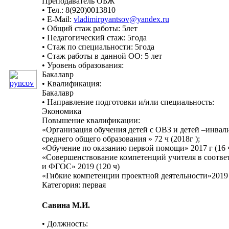
Преподаватель ОБЖ
• Тел.: 8(920)0013810
• E-Mail:
vladimirpyantsov@yandex.ru
• Общий стаж работы: 5лет
• Педагогический стаж: 5года
• Стаж по специальности: 5года
• Стаж работы в данной ОО: 5 лет
• Уровень образования:
Бакалавр
• Квалификация:
Бакалавр
• Направление подготовки и/или специальность:
Экономика
Повышение квалификации:
«Организация обучения детей с ОВЗ и детей –инва
среднего общего образования » 72 ч (2018г );
«Обучение по оказанию первой помощи» 2017 г (16 ч
«Совершенствование компетенций учителя в соотве
и ФГОС» 2019 (120 ч)
«Гибкие компетенции проектной деятельности»2019 г
Категория: первая
Савина М.И.
• Должность: