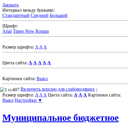
Закрыть
Интервал между буквами:
Стандартный
Средний
Большой
Шрифт:
Arial
Times New Roman
Размер шрифта:
A
A
A
Цвета сайта:
A
A
A
A
A
Картинки сайта:
Выкл
Включить версию для слабовидящих
‹
Размер шрифта:
A
A
A
Цвета сайта:
A
A
A
Картинки сайта:
Выкл
Настройки ▼
Муниципальное бюджетное