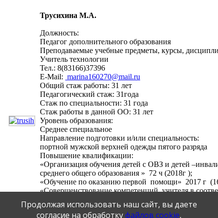
Трусихина М.А.
Должность:
Педагог дополнительного образования
Преподаваемые учебные предметы, курсы, дисципли
Учитель технологии
Тел.: 8(83166)37396
E-Mail:
marina160270@mail.ru
Общий стаж работы: 31 лет
Педагогический стаж: 31года
Стаж по специальности: 31 года
Стаж работы в данной ОО: 31 лет
Уровень образования:
Среднее специальное
Направление подготовки и/или специальность:
портной мужской верхней одежды пятого разряда
Повышение квалификации:
«Организация обучения детей с ОВЗ и детей –инва
среднего общего образования » 72 ч (2018г );
«Обучение по оказанию первой помощи» 2017 г (16
«Совершенствование компетенций учителя в соотве
профстандарта и ФГОС» 2019 (120 ч)
Продолжая использовать наш сайт, вы даете
«Гибкие компетенции проектной деятельности»2019 г
согласие на обработку
файлов cookie
,
Категория: первая