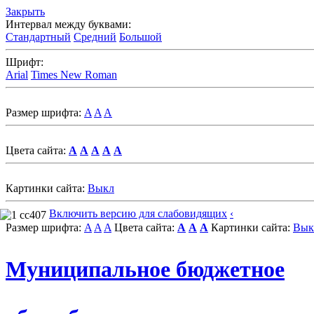
Закрыть
Интервал между буквами:
Стандартный
Средний
Большой
Шрифт:
Arial
Times New Roman
Размер шрифта:
A
A
A
Цвета сайта:
A
A
A
A
A
Картинки сайта:
Выкл
Включить версию для слабовидящих
‹
Размер шрифта:
A
A
A
Цвета сайта:
A
A
A
Картинки сайта:
Вык
Муниципальное бюджетное