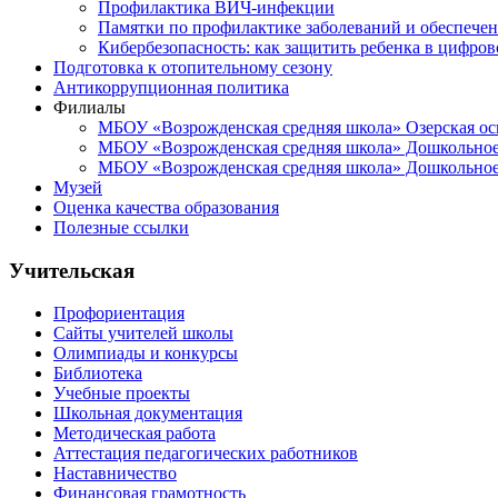
Профилактика ВИЧ-инфекции
Памятки по профилактике заболеваний и обеспечен
Кибербезопасность: как защитить ребенка в цифров
Подготовка к отопительному сезону
Антикоррупционная политика
Филиалы
МБОУ «Возрожденская средняя школа» Озерская ос
МБОУ «Возрожденская средняя школа» Дошкольное 
МБОУ «Возрожденская средняя школа» Дошкольное 
Музей
Оценка качества образования
Полезные ссылки
Учительская
Профориентация
Сайты учителей школы
Олимпиады и конкурсы
Библиотека
Учебные проекты
Школьная документация
Методическая работа
Аттестация педагогических работников
Наставничество
Финансовая грамотность