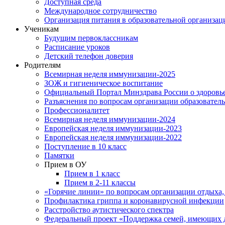
Доступная среда
Международное сотрудничество
Организация питания в образовательной организац
Ученикам
Будущим первоклассникам
Расписание уроков
Детский телефон доверия
Родителям
Всемирная неделя иммунизации-2025
ЗОЖ и гигиеническое воспитание
Официальный Портал Минздрава России о здоровь
Разъяснения по вопросам организации образовател
Профессионалитет
Всемирная неделя иммунизации-2024
Европейская неделя иммунизации-2023
Европейская неделя иммунизации-2022
Поступление в 10 класс
Памятки
Прием в ОУ
Прием в 1 класс
Прием в 2-11 классы
«Горячие линии» по вопросам организации отдыха,
Профилактика гриппа и коронавирусной инфекции
Расстройство аутистического спектра
Федеральный проект «Поддержка семей, имеющих д