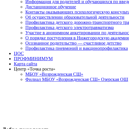
Информация для родителей и обучающихся по вв
Дистанционное обучение
Контакты оказывающих психологическую консульт
Об осуществлении образовательной деятельности
Профилактика детского дорожно-транспортного тр
Профилактика детского электротравматизма
Участие в анонимном анкетировании по деятельно
О порядке поступления в Нижегородскую академи
Осознанное родительство — счастливое детство
Профилактика пневмоний и вакцинопрофилактика
ЦОС
ПРОФМИНИМУМ
Карта сайта
Центр «Точка роста»
МБОУ «Возрожденская СШ»
Филиал МБОУ «Возрожденская СШ» Озерская ОШ