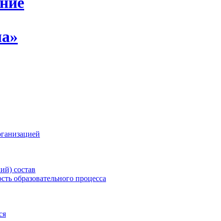
ение
ла»
рганизацией
ий) состав
сть образовательного процесса
ся