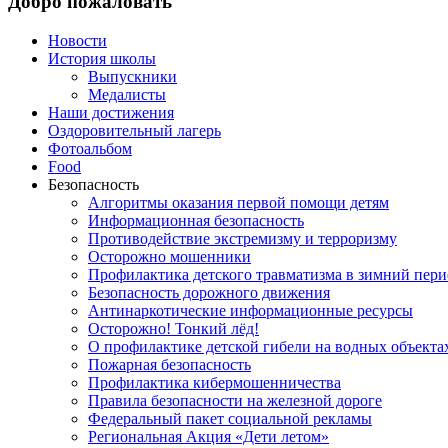
Добро пожаловать
Новости
История школы
Выпускники
Медалисты
Наши достижения
Оздоровительный лагерь
Фотоальбом
Food
Безопасность
Алгоритмы оказания первой помощи детям
Информационная безопасность
Противодействие экстремизму и терроризму
Осторожно мошенники
Профилактика детского травматизма в зимний пери
Безопасность дорожного движения
Антинаркотические информационные ресурсы
Осторожно! Тонкий лёд!
О профилактике детской гибели на водных объекта
Пожарная безопасность
Профилактика кибермошенничества
Правила безопасности на железной дороге
Федеральный пакет социальной рекламы
Региональная Акция «Дети летом»