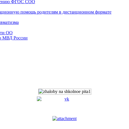
едению ФГОС СОО
ационную помощь родителям в дистанционном формате
авматизма
сти ОО
ю МВД России