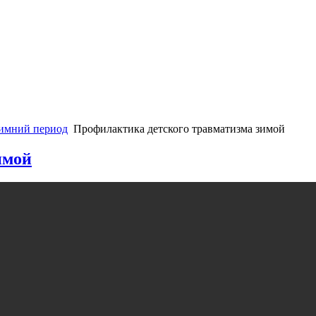
зимний период
Профилактика детского травматизма зимой
имой