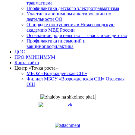
травматизма
Профилактика детского электротравматизма
Участие в анонимном анкетировании по
деятельности ОО
О порядке поступления в Нижегородскую
академию МВД России
Осознанное родительство — счастливое детство
Профилактика пневмоний и
вакцинопрофилактика
ЦОС
ПРОФМИНИМУМ
Карта сайта
Центр «Точка роста»
МБОУ «Возрожденская СШ»
Филиал МБОУ «Возрожденская СШ» Озерская
ОШ