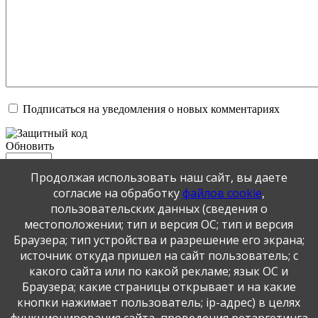
Подписаться на уведомления о новых комментариях
Обновить
Продолжая использовать наш сайт, вы даете
Отправить
согласие на обработку
файлов cookie
,
JComments
пользовательских данных (сведения о
местоположении; тип и версия ОС; тип и версия
Публикация персональных данных, в том числе
Браузера; тип устройства и разрешение его экрана;
фотографий, производится в соответствии с
источник откуда пришел на сайт пользователь; с
Федеральным законом от 27.07.2006 г. № 152-ФЗ " О
какого сайта или по какой рекламе; язык ОС и
персональных данных", с согласия субъекта персональных
Браузера; какие страницы открывает и на какие
данных".
кнопки нажимает пользователь; ip-адрес) в целях