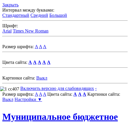
Закрыть
Интервал между буквами:
Стандартный
Средний
Большой
Шрифт:
Arial
Times New Roman
Размер шрифта:
A
A
A
Цвета сайта:
A
A
A
A
A
Картинки сайта:
Выкл
Включить версию для слабовидящих
‹
Размер шрифта:
A
A
A
Цвета сайта:
A
A
A
Картинки сайта:
Выкл
Настройки ▼
Муниципальное бюджетное