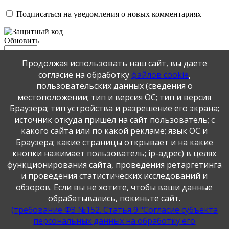
Подписаться на уведомления о новых комментариях
Обновить
Продолжая использовать наш сайт, вы даете
Отправить
согласие на обработку
файлов cookie
,
JComments
пользовательских данных (сведения о
местоположении; тип и версия ОС; тип и версия
Публикация персональных данных, в том числе
Браузера; тип устройства и разрешение его экрана;
фотографий, производится в соответствии с
источник откуда пришел на сайт пользователь; с
Федеральным законом от 27.07.2006 г. № 152-ФЗ " О
какого сайта или по какой рекламе; язык ОС и
персональных данных", с согласия субъекта персональных
Браузера; какие страницы открывает и на какие
данных".
кнопки нажимает пользователь; ip-адрес) в целях
функционирования сайта, проведения ретаргетинга
и проведения статистических исследований и
обзоров. Если вы не хотите, чтобы ваши данные
обрабатывались, покиньте сайт.
(требование ФЗ №152. Статья 9 "Согласие субъекта
персональных данных на обработку его