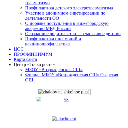
травматизма
Профилактика детского электротравматизма
Участие в анонимном анкетировании по
деятельности ОО
О порядке поступления в Нижегородскую
академию МВД России
Осознанное родительство — счастливое детство
Профилактика пневмоний и
вакцинопрофилактика
ЦОС
ПРОФМИНИМУМ
Карта сайта
Центр «Точка роста»
МБОУ «Возрожденская СШ»
Филиал МБОУ «Возрожденская СШ» Озерская
ОШ