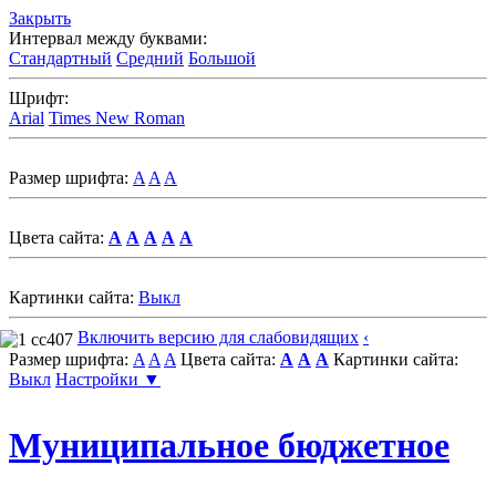
Закрыть
Интервал между буквами:
Стандартный
Средний
Большой
Шрифт:
Arial
Times New Roman
Размер шрифта:
A
A
A
Цвета сайта:
A
A
A
A
A
Картинки сайта:
Выкл
Включить версию для слабовидящих
‹
Размер шрифта:
A
A
A
Цвета сайта:
A
A
A
Картинки сайта:
Выкл
Настройки ▼
Муниципальное бюджетное