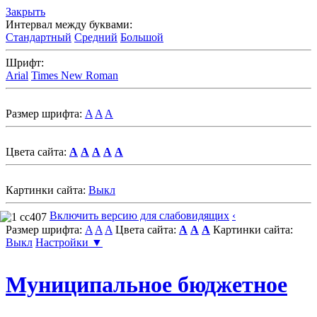
Закрыть
Интервал между буквами:
Стандартный
Средний
Большой
Шрифт:
Arial
Times New Roman
Размер шрифта:
A
A
A
Цвета сайта:
A
A
A
A
A
Картинки сайта:
Выкл
Включить версию для слабовидящих
‹
Размер шрифта:
A
A
A
Цвета сайта:
A
A
A
Картинки сайта:
Выкл
Настройки ▼
Муниципальное бюджетное