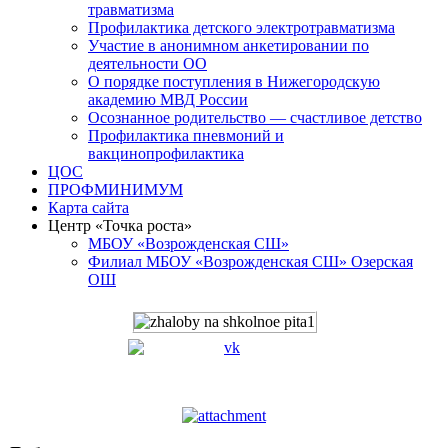
травматизма
Профилактика детского электротравматизма
Участие в анонимном анкетировании по
деятельности ОО
О порядке поступления в Нижегородскую
академию МВД России
Осознанное родительство — счастливое детство
Профилактика пневмоний и
вакцинопрофилактика
ЦОС
ПРОФМИНИМУМ
Карта сайта
Центр «Точка роста»
МБОУ «Возрожденская СШ»
Филиал МБОУ «Возрожденская СШ» Озерская
ОШ