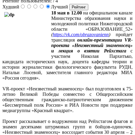
Рейтинг пользователей:
/ 4
Худший
Лучший
18 мая в 12.00
на официальном канале
Министерства образования науки и
молодежной политики Нижегородской
области «ОБРАЗОВАНИЕ_52»
(
https://vk.com/obrazovanienn
)
пройдет
трансляция
онлайн-презентации VR-
проекта «Неизвестный знаменосец»
и лекция о взятии Рейхстага
с
участием Николая Пархитько,
кандидата исторических наук, доцента кафедры теории и
истории журналистики филологического факультета РУДН,
Натальи Лосевой, заместителя главного редактора МИА
«Россия сегодня».
VR-проект «Неизвестный знаменосец» был подготовлен к 75-
летию Великой Победы совместно с Общероссийским
общественным гражданско-патриотическим движением
«Бессмертный полк России» и РИА Новости при поддержке
медиагруппы «Красный квадрат».
Проект рассказывает о водружении над Рейхстагом флагов и
знамен десятками штурмовых групп и бойцов-одиночек.
«Неизвестный знаменосец» воссоздает события 30 апреля – 2