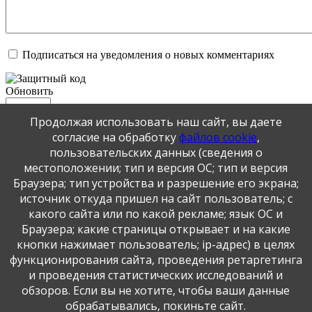
Подписаться на уведомления о новых комментариях
Обновить
Продолжая использовать наш сайт, вы даете
Отправить
согласие на обработку
файлов cookie
,
JComments
пользовательских данных (сведения о
местоположении; тип и версия ОС; тип и версия
Публикация персональных данных, в том числе
Браузера; тип устройства и разрешение его экрана;
фотографий, производится в соответствии с
источник откуда пришел на сайт пользователь; с
Федеральным законом от 27.07.2006 г. № 152-ФЗ " О
какого сайта или по какой рекламе; язык ОС и
персональных данных", с согласия субъекта персональных
Браузера; какие страницы открывает и на какие
данных".
кнопки нажимает пользователь; ip-адрес) в целях
функционирования сайта, проведения ретаргетинга
и проведения статистических исследований и
обзоров. Если вы не хотите, чтобы ваши данные
обрабатывались, покиньте сайт.