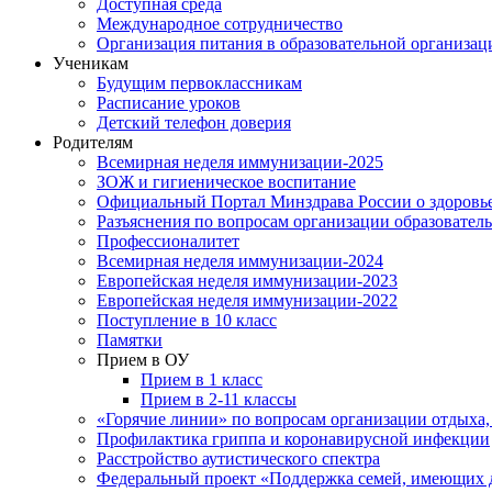
Доступная среда
Международное сотрудничество
Организация питания в образовательной организац
Ученикам
Будущим первоклассникам
Расписание уроков
Детский телефон доверия
Родителям
Всемирная неделя иммунизации-2025
ЗОЖ и гигиеническое воспитание
Официальный Портал Минздрава России о здоровь
Разъяснения по вопросам организации образовател
Профессионалитет
Всемирная неделя иммунизации-2024
Европейская неделя иммунизации-2023
Европейская неделя иммунизации-2022
Поступление в 10 класс
Памятки
Прием в ОУ
Прием в 1 класс
Прием в 2-11 классы
«Горячие линии» по вопросам организации отдыха,
Профилактика гриппа и коронавирусной инфекции
Расстройство аутистического спектра
Федеральный проект «Поддержка семей, имеющих д