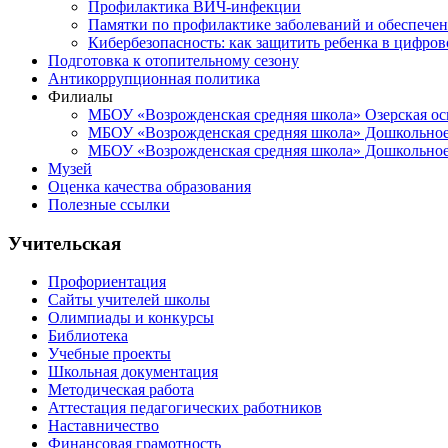
Профилактика ВИЧ-инфекции
Памятки по профилактике заболеваний и обеспечен
Кибербезопасность: как защитить ребенка в цифров
Подготовка к отопительному сезону
Антикоррупционная политика
Филиалы
МБОУ «Возрожденская средняя школа» Озерская ос
МБОУ «Возрожденская средняя школа» Дошкольное 
МБОУ «Возрожденская средняя школа» Дошкольное 
Музей
Оценка качества образования
Полезные ссылки
Учительская
Профориентация
Сайты учителей школы
Олимпиады и конкурсы
Библиотека
Учебные проекты
Школьная документация
Методическая работа
Аттестация педагогических работников
Наставничество
Финансовая грамотность