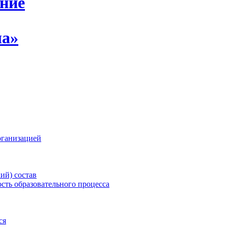
ение
ла»
рганизацией
ий) состав
сть образовательного процесса
ся