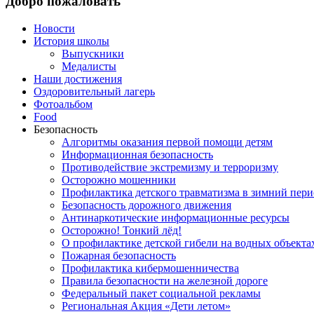
Добро пожаловать
Новости
История школы
Выпускники
Медалисты
Наши достижения
Оздоровительный лагерь
Фотоальбом
Food
Безопасность
Алгоритмы оказания первой помощи детям
Информационная безопасность
Противодействие экстремизму и терроризму
Осторожно мошенники
Профилактика детского травматизма в зимний пери
Безопасность дорожного движения
Антинаркотические информационные ресурсы
Осторожно! Тонкий лёд!
О профилактике детской гибели на водных объекта
Пожарная безопасность
Профилактика кибермошенничества
Правила безопасности на железной дороге
Федеральный пакет социальной рекламы
Региональная Акция «Дети летом»