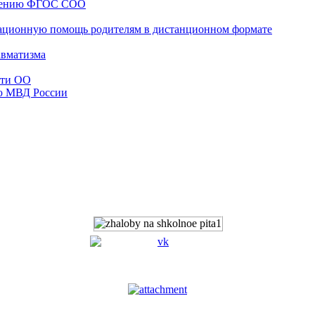
едению ФГОС СОО
ационную помощь родителям в дистанционном формате
авматизма
сти ОО
ю МВД России