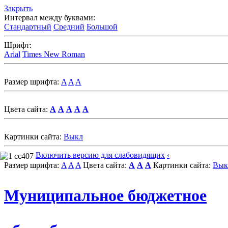
Закрыть
Интервал между буквами:
Стандартный
Средний
Большой
Шрифт:
Arial
Times New Roman
Размер шрифта:
A
A
A
Цвета сайта:
A
A
A
A
A
Картинки сайта:
Выкл
Включить версию для слабовидящих
‹
Размер шрифта:
A
A
A
Цвета сайта:
A
A
A
Картинки сайта:
Вык
Муниципальное бюджетное