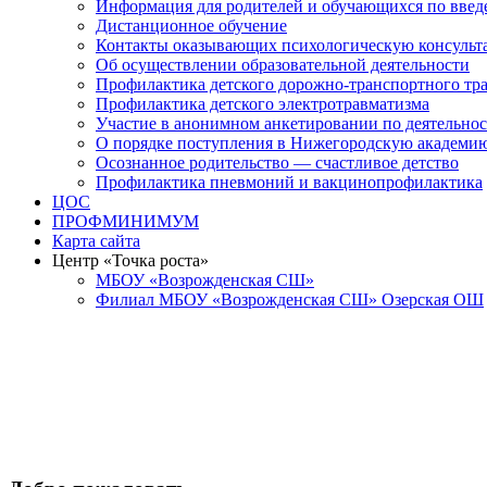
Информация для родителей и обучающихся по вв
Дистанционное обучение
Контакты оказывающих психологическую консульт
Об осуществлении образовательной деятельности
Профилактика детского дорожно-транспортного тр
Профилактика детского электротравматизма
Участие в анонимном анкетировании по деятельно
О порядке поступления в Нижегородскую академи
Осознанное родительство — счастливое детство
Профилактика пневмоний и вакцинопрофилактика
ЦОС
ПРОФМИНИМУМ
Карта сайта
Центр «Точка роста»
МБОУ «Возрожденская СШ»
Филиал МБОУ «Возрожденская СШ» Озерская ОШ