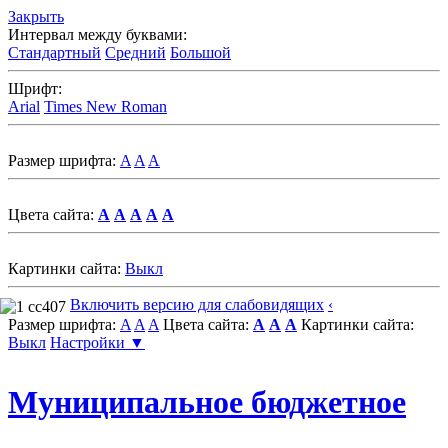
Закрыть
Интервал между буквами:
Стандартный
Средний
Большой
Шрифт:
Arial
Times New Roman
Размер шрифта:
A
A
A
Цвета сайта:
A
A
A
A
A
Картинки сайта:
Выкл
Включить версию для слабовидящих
‹
Размер шрифта:
A
A
A
Цвета сайта:
A
A
A
Картинки сайта:
Выкл
Настройки ▼
Муниципальное бюджетное