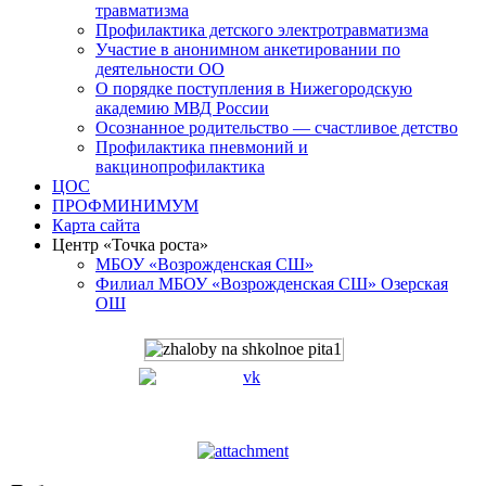
травматизма
Профилактика детского электротравматизма
Участие в анонимном анкетировании по
деятельности ОО
О порядке поступления в Нижегородскую
академию МВД России
Осознанное родительство — счастливое детство
Профилактика пневмоний и
вакцинопрофилактика
ЦОС
ПРОФМИНИМУМ
Карта сайта
Центр «Точка роста»
МБОУ «Возрожденская СШ»
Филиал МБОУ «Возрожденская СШ» Озерская
ОШ