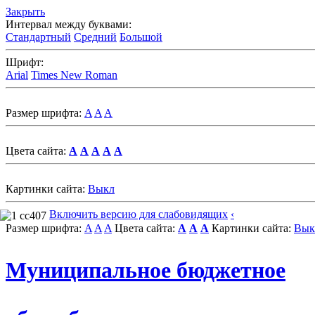
Закрыть
Интервал между буквами:
Стандартный
Средний
Большой
Шрифт:
Arial
Times New Roman
Размер шрифта:
A
A
A
Цвета сайта:
A
A
A
A
A
Картинки сайта:
Выкл
Включить версию для слабовидящих
‹
Размер шрифта:
A
A
A
Цвета сайта:
A
A
A
Картинки сайта:
Вык
Муниципальное бюджетное