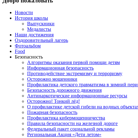
Добро пожаловать
Новости
История школы
Выпускники
Медалисты
Наши достижения
Оздоровительный лагерь
Фотоальбом
Food
Безопасность
Алгоритмы оказания первой помощи детям
Информационная безопасность
Противодействие экстремизму и терроризму
Осторожно мошенники
Профилактика детского травматизма в зимний пери
Безопасность дорожного движения
Антинаркотические информационные ресурсы
Осторожно! Тонкий лёд!
О профилактике детской гибели на водных объекта
Пожарная безопасность
Профилактика кибермошенничества
Правила безопасности на железной дороге
Федеральный пакет социальной рекламы
Региональная Акция «Дети летом»