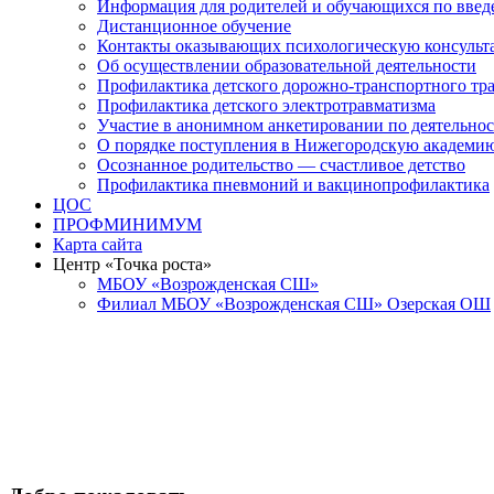
Информация для родителей и обучающихся по вв
Дистанционное обучение
Контакты оказывающих психологическую консульт
Об осуществлении образовательной деятельности
Профилактика детского дорожно-транспортного тр
Профилактика детского электротравматизма
Участие в анонимном анкетировании по деятельно
О порядке поступления в Нижегородскую академи
Осознанное родительство — счастливое детство
Профилактика пневмоний и вакцинопрофилактика
ЦОС
ПРОФМИНИМУМ
Карта сайта
Центр «Точка роста»
МБОУ «Возрожденская СШ»
Филиал МБОУ «Возрожденская СШ» Озерская ОШ