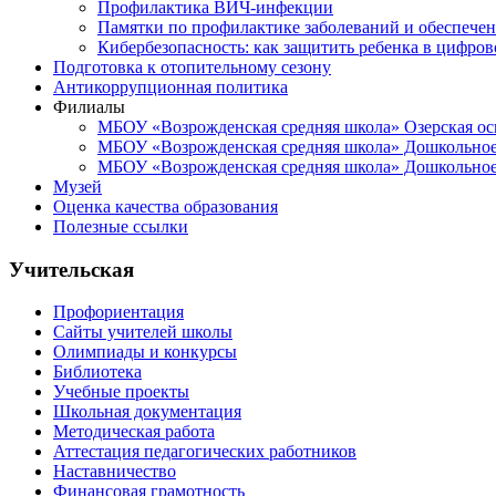
Профилактика ВИЧ-инфекции
Памятки по профилактике заболеваний и обеспечен
Кибербезопасность: как защитить ребенка в цифров
Подготовка к отопительному сезону
Антикоррупционная политика
Филиалы
МБОУ «Возрожденская средняя школа» Озерская ос
МБОУ «Возрожденская средняя школа» Дошкольное 
МБОУ «Возрожденская средняя школа» Дошкольное 
Музей
Оценка качества образования
Полезные ссылки
Учительская
Профориентация
Сайты учителей школы
Олимпиады и конкурсы
Библиотека
Учебные проекты
Школьная документация
Методическая работа
Аттестация педагогических работников
Наставничество
Финансовая грамотность