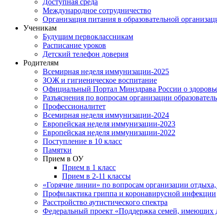
Доступная среда
Международное сотрудничество
Организация питания в образовательной организац
Ученикам
Будущим первоклассникам
Расписание уроков
Детский телефон доверия
Родителям
Всемирная неделя иммунизации-2025
ЗОЖ и гигиеническое воспитание
Официальный Портал Минздрава России о здоровь
Разъяснения по вопросам организации образовател
Профессионалитет
Всемирная неделя иммунизации-2024
Европейская неделя иммунизации-2023
Европейская неделя иммунизации-2022
Поступление в 10 класс
Памятки
Прием в ОУ
Прием в 1 класс
Прием в 2-11 классы
«Горячие линии» по вопросам организации отдыха,
Профилактика гриппа и коронавирусной инфекции
Расстройство аутистического спектра
Федеральный проект «Поддержка семей, имеющих д