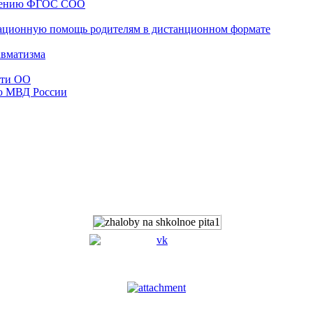
едению ФГОС СОО
ационную помощь родителям в дистанционном формате
авматизма
сти ОО
ю МВД России