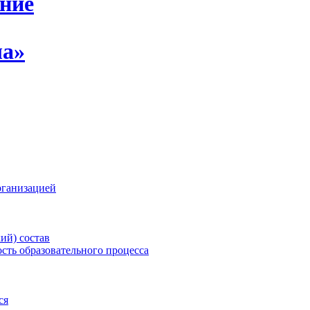
ение
ла»
рганизацией
ий) состав
сть образовательного процесса
ся