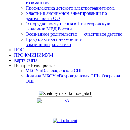
травматизма
Профилактика детского электротравматизма
Участие в анонимном анкетировании по
деятельности ОО
О порядке поступления в Нижегородскую
академию МВД России
Осознанное родительство — счастливое детство
Профилактика пневмоний и
вакцинопрофилактика
ЦОС
ПРОФМИНИМУМ
Карта сайта
Центр «Точка роста»
МБОУ «Возрожденская СШ»
Филиал МБОУ «Возрожденская СШ» Озерская
ОШ