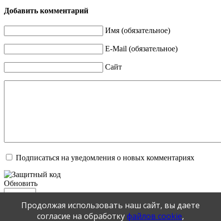
Добавить комментарий
Имя (обязательное)
E-Mail (обязательное)
Сайт
Подписаться на уведомления о новых комментариях
Обновить
Продолжая использовать наш сайт, вы даете
Отправить
согласие на обработку
файлов cookie
,
JComments