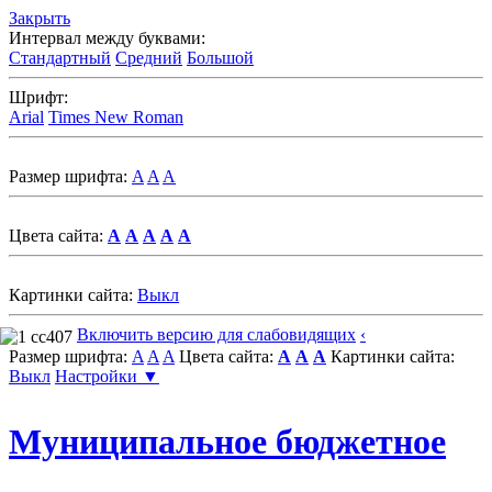
Закрыть
Интервал между буквами:
Стандартный
Средний
Большой
Шрифт:
Arial
Times New Roman
Размер шрифта:
A
A
A
Цвета сайта:
A
A
A
A
A
Картинки сайта:
Выкл
Включить версию для слабовидящих
‹
Размер шрифта:
A
A
A
Цвета сайта:
A
A
A
Картинки сайта:
Выкл
Настройки ▼
Муниципальное бюджетное