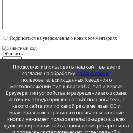
Подписаться на уведомления о новых комментариях
Обновить
Продолжая использовать наш сайт, вы даете
Отправить
согласие на обработку
файлов cookie
,
JComments
пользовательских данных (сведения о
местоположении; тип и версия ОС; тип и версия
Публикация персональных данных, в том числе
Браузера; тип устройства и разрешение его экрана;
фотографий, производится в соответствии с
источник откуда пришел на сайт пользователь; с
Федеральным законом от 27.07.2006 г. № 152-ФЗ " О
какого сайта или по какой рекламе; язык ОС и
персональных данных", с согласия субъекта персональных
Браузера; какие страницы открывает и на какие
данных".
кнопки нажимает пользователь; ip-адрес) в целях
функционирования сайта, проведения ретаргетинга
и проведения статистических исследований и