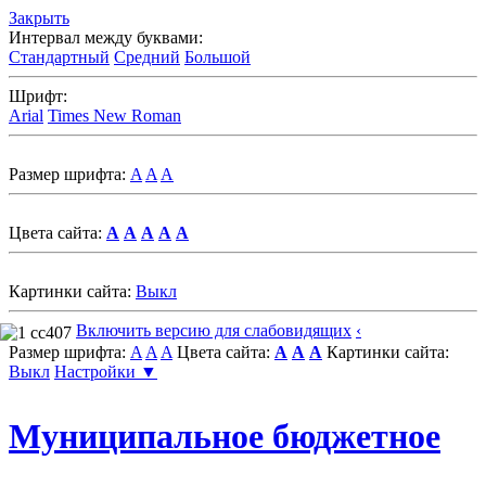
Закрыть
Интервал между буквами:
Стандартный
Средний
Большой
Шрифт:
Arial
Times New Roman
Размер шрифта:
A
A
A
Цвета сайта:
A
A
A
A
A
Картинки сайта:
Выкл
Включить версию для слабовидящих
‹
Размер шрифта:
A
A
A
Цвета сайта:
A
A
A
Картинки сайта:
Выкл
Настройки ▼
Муниципальное бюджетное