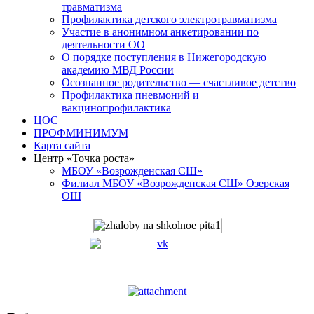
травматизма
Профилактика детского электротравматизма
Участие в анонимном анкетировании по
деятельности ОО
О порядке поступления в Нижегородскую
академию МВД России
Осознанное родительство — счастливое детство
Профилактика пневмоний и
вакцинопрофилактика
ЦОС
ПРОФМИНИМУМ
Карта сайта
Центр «Точка роста»
МБОУ «Возрожденская СШ»
Филиал МБОУ «Возрожденская СШ» Озерская
ОШ