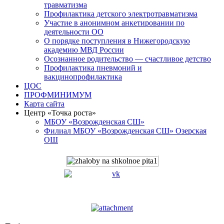
травматизма
Профилактика детского электротравматизма
Участие в анонимном анкетировании по
деятельности ОО
О порядке поступления в Нижегородскую
академию МВД России
Осознанное родительство — счастливое детство
Профилактика пневмоний и
вакцинопрофилактика
ЦОС
ПРОФМИНИМУМ
Карта сайта
Центр «Точка роста»
МБОУ «Возрожденская СШ»
Филиал МБОУ «Возрожденская СШ» Озерская
ОШ