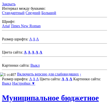
Закрыть
Интервал между буквами:
Стандартный
Средний
Большой
Шрифт:
Arial
Times New Roman
Размер шрифта:
A
A
A
Цвета сайта:
A
A
A
A
A
Картинки сайта:
Выкл
Включить версию для слабовидящих
‹
Размер шрифта:
A
A
A
Цвета сайта:
A
A
A
Картинки сайта:
Выкл
Настройки ▼
Муниципальное бюджетное