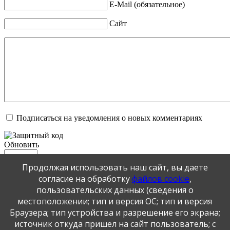
E-Mail (обязательное)
Сайт
Подписаться на уведомления о новых комментариях
Обновить
Продолжая использовать наш сайт, вы даете
Отправить
согласие на обработку
файлов cookie
,
JComments
пользовательских данных (сведения о
местоположении; тип и версия ОС; тип и версия
Публикация персональных данных, в том числе
Браузера; тип устройства и разрешение его экрана;
фотографий, производится в соответствии с
источник откуда пришел на сайт пользователь; с
Федеральным законом от 27.07.2006 г. № 152-ФЗ " О