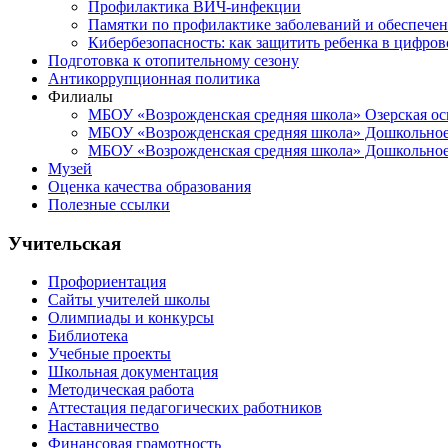
Профилактика ВИЧ-инфекции
Памятки по профилактике заболеваний и обеспечен
Кибербезопасность: как защитить ребенка в цифров
Подготовка к отопительному сезону
Антикоррупционная политика
Филиалы
МБОУ «Возрожденская средняя школа» Озерская ос
МБОУ «Возрожденская средняя школа» Дошкольное 
МБОУ «Возрожденская средняя школа» Дошкольное 
Музей
Оценка качества образования
Полезные ссылки
Учительская
Профориентация
Сайты учителей школы
Олимпиады и конкурсы
Библиотека
Учебные проекты
Школьная документация
Методическая работа
Аттестация педагогических работников
Наставничество
Финансовая грамотность