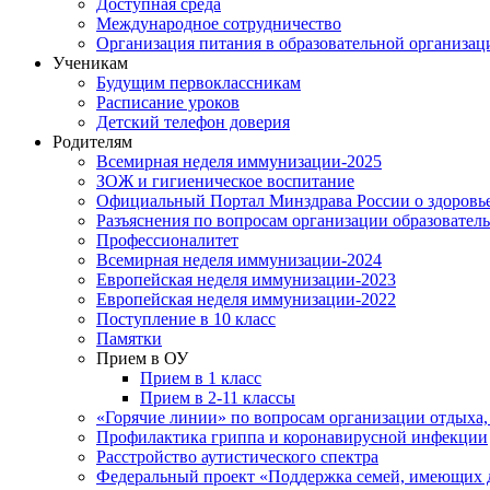
Доступная среда
Международное сотрудничество
Организация питания в образовательной организац
Ученикам
Будущим первоклассникам
Расписание уроков
Детский телефон доверия
Родителям
Всемирная неделя иммунизации-2025
ЗОЖ и гигиеническое воспитание
Официальный Портал Минздрава России о здоровь
Разъяснения по вопросам организации образовател
Профессионалитет
Всемирная неделя иммунизации-2024
Европейская неделя иммунизации-2023
Европейская неделя иммунизации-2022
Поступление в 10 класс
Памятки
Прием в ОУ
Прием в 1 класс
Прием в 2-11 классы
«Горячие линии» по вопросам организации отдыха,
Профилактика гриппа и коронавирусной инфекции
Расстройство аутистического спектра
Федеральный проект «Поддержка семей, имеющих д