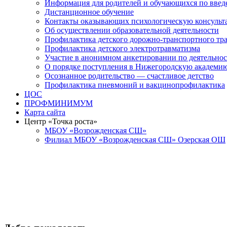
Информация для родителей и обучающихся по вв
Дистанционное обучение
Контакты оказывающих психологическую консульт
Об осуществлении образовательной деятельности
Профилактика детского дорожно-транспортного тр
Профилактика детского электротравматизма
Участие в анонимном анкетировании по деятельно
О порядке поступления в Нижегородскую академи
Осознанное родительство — счастливое детство
Профилактика пневмоний и вакцинопрофилактика
ЦОС
ПРОФМИНИМУМ
Карта сайта
Центр «Точка роста»
МБОУ «Возрожденская СШ»
Филиал МБОУ «Возрожденская СШ» Озерская ОШ