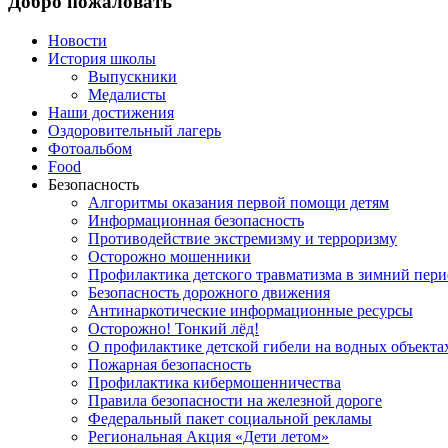
Добро пожаловать
Новости
История школы
Выпускники
Медалисты
Наши достижения
Оздоровительный лагерь
Фотоальбом
Food
Безопасность
Алгоритмы оказания первой помощи детям
Информационная безопасность
Противодействие экстремизму и терроризму
Осторожно мошенники
Профилактика детского травматизма в зимний пери
Безопасность дорожного движения
Антинаркотические информационные ресурсы
Осторожно! Тонкий лёд!
О профилактике детской гибели на водных объекта
Пожарная безопасность
Профилактика кибермошенничества
Правила безопасности на железной дороге
Федеральный пакет социальной рекламы
Региональная Акция «Дети летом»