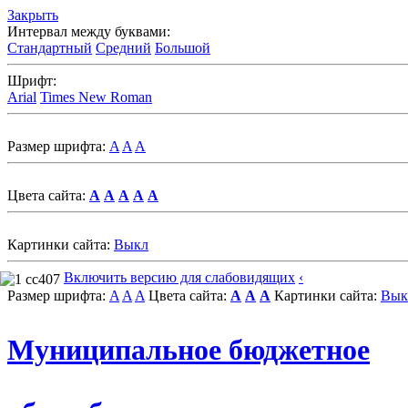
Закрыть
Интервал между буквами:
Стандартный
Средний
Большой
Шрифт:
Arial
Times New Roman
Размер шрифта:
A
A
A
Цвета сайта:
A
A
A
A
A
Картинки сайта:
Выкл
Включить версию для слабовидящих
‹
Размер шрифта:
A
A
A
Цвета сайта:
A
A
A
Картинки сайта:
Вык
Муниципальное бюджетное