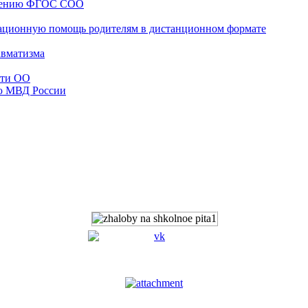
едению ФГОС СОО
ационную помощь родителям в дистанционном формате
авматизма
сти ОО
ю МВД России