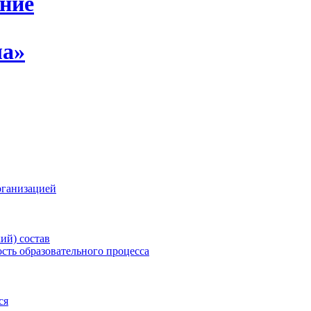
ение
ла»
рганизацией
ий) состав
сть образовательного процесса
ся