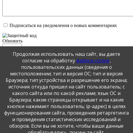
Подписаться на уведомления о новых комментариях
Обновить
Продолжая использовать наш сайт, вы даете
Отправить
согласие на обработку
файлов cookie
,
JComments
пользовательских данных (сведения о
местоположении; тип и версия ОС; тип и версия
Публикация персональных данных, в том числе
Браузера; тип устройства и разрешение его экрана;
фотографий, производится в соответствии с
источник откуда пришел на сайт пользователь; с
Федеральным законом от 27.07.2006 г. № 152-ФЗ " О
какого сайта или по какой рекламе; язык ОС и
персональных данных", с согласия субъекта персональных
Браузера; какие страницы открывает и на какие
данных".
кнопки нажимает пользователь; ip-адрес) в целях
функционирования сайта, проведения ретаргетинга
и проведения статистических исследований и
обзоров. Если вы не хотите, чтобы ваши данные
обрабатывались, покиньте сайт.