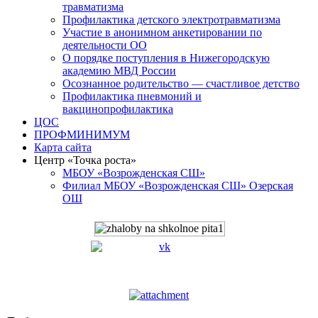
травматизма
Профилактика детского электротравматизма
Участие в анонимном анкетировании по
деятельности ОО
О порядке поступления в Нижегородскую
академию МВД России
Осознанное родительство — счастливое детство
Профилактика пневмоний и
вакцинопрофилактика
ЦОС
ПРОФМИНИМУМ
Карта сайта
Центр «Точка роста»
МБОУ «Возрожденская СШ»
Филиал МБОУ «Возрожденская СШ» Озерская
ОШ