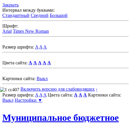
Закрыть
Интервал между буквами:
Стандартный
Средний
Большой
Шрифт:
Arial
Times New Roman
Размер шрифта:
A
A
A
Цвета сайта:
A
A
A
A
A
Картинки сайта:
Выкл
Включить версию для слабовидящих
‹
Размер шрифта:
A
A
A
Цвета сайта:
A
A
A
Картинки сайта:
Выкл
Настройки ▼
Муниципальное бюджетное