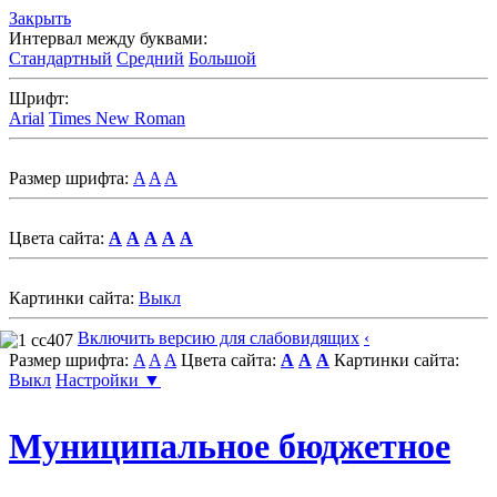
Закрыть
Интервал между буквами:
Стандартный
Средний
Большой
Шрифт:
Arial
Times New Roman
Размер шрифта:
A
A
A
Цвета сайта:
A
A
A
A
A
Картинки сайта:
Выкл
Включить версию для слабовидящих
‹
Размер шрифта:
A
A
A
Цвета сайта:
A
A
A
Картинки сайта:
Выкл
Настройки ▼
Муниципальное бюджетное