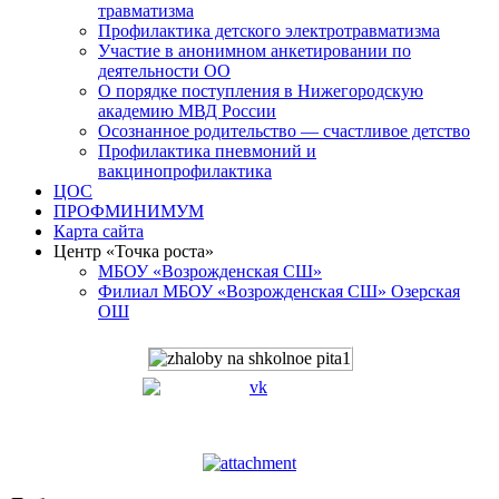
травматизма
Профилактика детского электротравматизма
Участие в анонимном анкетировании по
деятельности ОО
О порядке поступления в Нижегородскую
академию МВД России
Осознанное родительство — счастливое детство
Профилактика пневмоний и
вакцинопрофилактика
ЦОС
ПРОФМИНИМУМ
Карта сайта
Центр «Точка роста»
МБОУ «Возрожденская СШ»
Филиал МБОУ «Возрожденская СШ» Озерская
ОШ