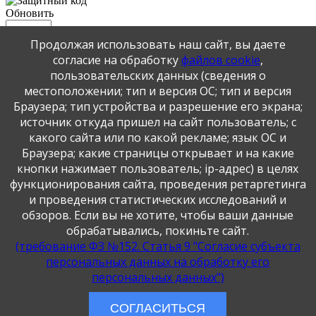
Обновить
Продолжая использовать наш сайт, вы даете
Отправить
согласие на обработку
файлов cookie
,
JComments
пользовательских данных (сведения о
местоположении; тип и версия ОС; тип и версия
Публикация персональных данных, в том числе
Браузера; тип устройства и разрешение его экрана;
фотографий, производится в соответствии с
источник откуда пришел на сайт пользователь; с
Федеральным законом от 27.07.2006 г. № 152-ФЗ " О
какого сайта или по какой рекламе; язык ОС и
персональных данных", с согласия субъекта персональных
Браузера; какие страницы открывает и на какие
данных".
кнопки нажимает пользователь; ip-адрес) в целях
функционирования сайта, проведения ретаргетинга
и проведения статистических исследований и
обзоров. Если вы не хотите, чтобы ваши данные
обрабатывались, покиньте сайт.
(требование ФЗ №152. Статья 9 "Согласие субъекта
персональных данных на обработку его
персональных данных")
СОГЛАСИТЬСЯ