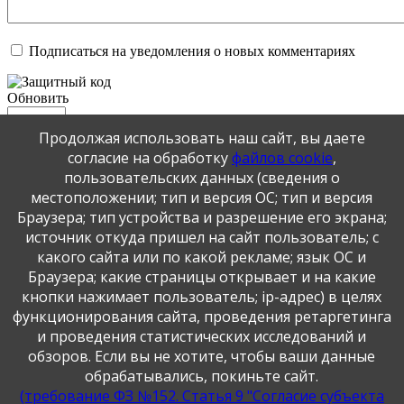
Подписаться на уведомления о новых комментариях
Обновить
Продолжая использовать наш сайт, вы даете
Отправить
согласие на обработку
файлов cookie
,
JComments
пользовательских данных (сведения о
местоположении; тип и версия ОС; тип и версия
Публикация персональных данных, в том числе
Браузера; тип устройства и разрешение его экрана;
фотографий, производится в соответствии с
источник откуда пришел на сайт пользователь; с
Федеральным законом от 27.07.2006 г. № 152-ФЗ " О
какого сайта или по какой рекламе; язык ОС и
персональных данных", с согласия субъекта персональных
Браузера; какие страницы открывает и на какие
данных".
кнопки нажимает пользователь; ip-адрес) в целях
функционирования сайта, проведения ретаргетинга
и проведения статистических исследований и
обзоров. Если вы не хотите, чтобы ваши данные
обрабатывались, покиньте сайт.
(требование ФЗ №152. Статья 9 "Согласие субъекта