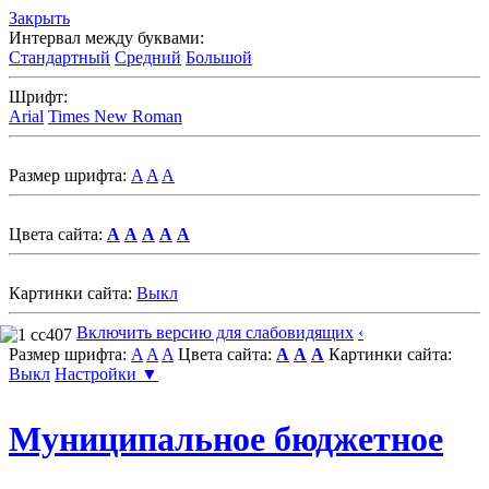
Закрыть
Интервал между буквами:
Стандартный
Средний
Большой
Шрифт:
Arial
Times New Roman
Размер шрифта:
A
A
A
Цвета сайта:
A
A
A
A
A
Картинки сайта:
Выкл
Включить версию для слабовидящих
‹
Размер шрифта:
A
A
A
Цвета сайта:
A
A
A
Картинки сайта:
Выкл
Настройки ▼
Муниципальное бюджетное