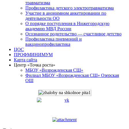
травматизма
Профилактика детского электротравматизма
Участие в анонимном анкетировании по
деятельности ОО
О порядке поступления в Нижегородскую
академию МВД России
Осознанное родительство — счастливое детство
Профилактика пневмоний и
вакцинопрофилактика
ЦОС
ПРОФМИНИМУМ
Карта сайта
Центр «Точка роста»
МБОУ «Возрожденская СШ»
Филиал МБОУ «Возрожденская СШ» Озерская
ОШ